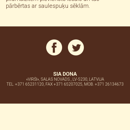
pārbērtas ar saulespuķu sēklām.
SIA DONA
«VIRŠI», SALAS NOVADS., LV-5230, LATVIJA
TEL. +371 65231120, FAX +371 65207025, MOB. +371 26134673