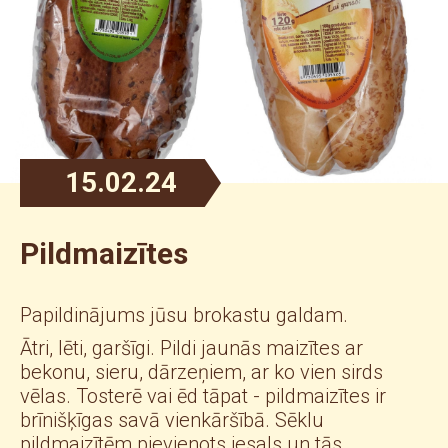
15.02.24
Pildmaizītes
Papildinājums jūsu brokastu galdam.
Ātri, lēti, garšīgi. Pildi jaunās maizītes ar
bekonu, sieru, dārzeņiem, ar ko vien sirds
vēlas. Tosterē vai ēd tāpat - pildmaizītes ir
brīnišķīgas savā vienkāršībā. Sēklu
pildmaizītēm pievienots iesals un tās