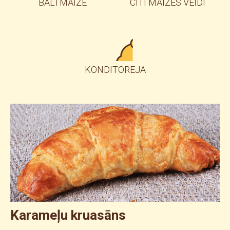
BALTMAIZE
CITI MAIZES VEIDI
KONDITOREJA
Karameļu kruasāns